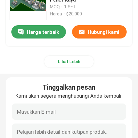
MOQ：1 SET
Harga：$20,000
Mesin Pellet Kayu Industri
Harga terbaik
Hubungi kami
Lini produksi pelet biomassa
Mesin Pelet Pakan
Lihat Lebih
mesin pencacah kayu
Tinggalkan pesan
Penghancur Hammer Mill
Kami akan segera menghubungi Anda kembali!
Peralatan Pengeringan Biomassa
Pendingin Pelet