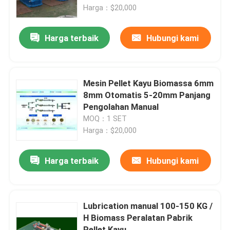
Harga：$20,000
Tentang Kami
Harga terbaik
Hubungi kami
Tur Pabrik
Mesin Pellet Kayu Biomassa 6mm
Kontrol Kualitas
8mm Otomatis 5-20mm Panjang
Pengolahan Manual
MOQ：1 SET
Hubungi Kami
Harga：$20,000
Berita
Harga terbaik
Hubungi kami
Minta Kutipan
Lubrication manual 100-150 KG /
H Biomass Peralatan Pabrik
Mesin Pellet Kayu Biomassa
Pellet Kayu