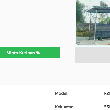
Minta Kutipan
Model:
FZ
Kekuatan:
55