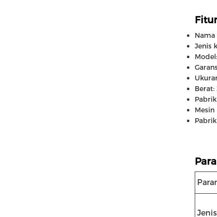
Fitur
Nama P
Jenis 
Model
Garans
Ukuran
Berat
Pabrik
Mesin 
Pabrik
Para
Para
Jeni