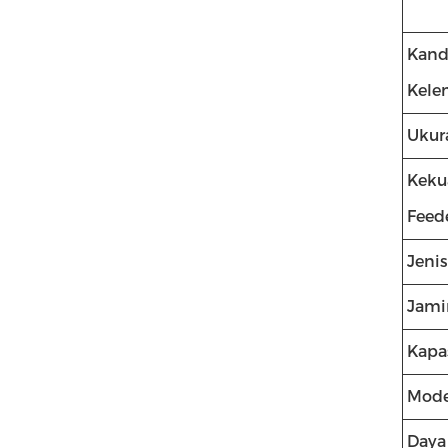
Kan
Kele
Ukur
Keku
Feed
Jeni
Jami
Kapa
Mode
Daya