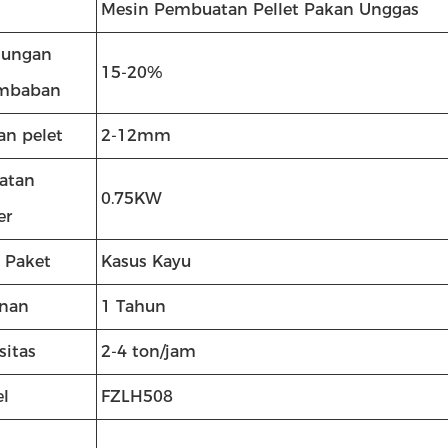
Mesin Pembuatan Pellet Pakan Unggas
dungan
15-20%
mbaban
an pelet
2-12mm
atan
0.75KW
er
s Paket
Kasus Kayu
nan
1 Tahun
sitas
2-4 ton/jam
l
FZLH508