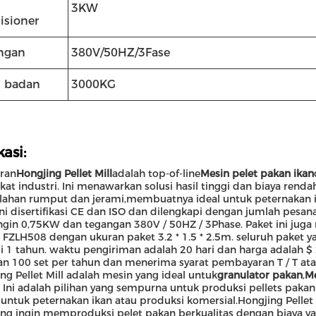
3KW
isioner
ngan
380V/50HZ/3Fase
t badan
3000KG
kasi:
ran
Hongjing Pellet Mill
adalah top-of-line
Mesin pelet pakan ikan
gkat industri. Ini menawarkan solusi hasil tinggi dan biaya ren
ahan rumput dan jerami,membuatnya ideal untuk peternakan ik
ini disertifikasi CE dan ISO dan dilengkapi dengan jumlah pesa
gin 0,75KW dan tegangan 380V / 50HZ / 3Phase. Paket ini jug
FZLH508 dengan ukuran paket 3.2 * 1.5 * 2.5m. seluruh paket 
si 1 tahun. waktu pengiriman adalah 20 hari dan harga adal
n 100 set per tahun dan menerima syarat pembayaran T / T atau
ng Pellet Mill adalah mesin yang ideal untuk
granulator pakan
,
Me
. Ini adalah pilihan yang sempurna untuk produksi pellets pakan
untuk peternakan ikan atau produksi komersial.Hongjing Pellet M
ang ingin memproduksi pelet pakan berkualitas dengan biaya ya