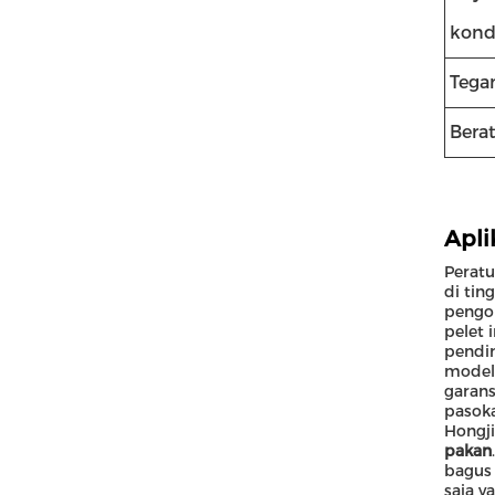
kond
Tega
Bera
Apli
Peratu
di tin
pengol
pelet 
pendin
model 
garan
pasoka
Hongji
pakan
bagus 
saja y