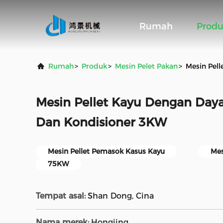
Rumah
Prod
Rumah
>
Produk
>
Mesin Pelet Pakan
>
Mesin Pel
Mesin Pellet Kayu Dengan Day
Dan Kondisioner 3KW
Mesin Pellet Pemasok Kasus Kayu
Mes
75KW
Tempat asal:
Shan Dong, Cina
Nama merek:
Hongjing