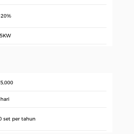
-20%
75KW
25,000
hari
0 set per tahun