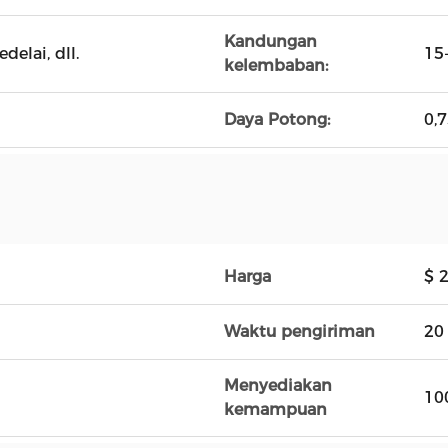
Kandungan
elai, dll.
15
kelembaban:
Daya Potong:
0,
Harga
$ 
Waktu pengiriman
20 
Menyediakan
10
kemampuan