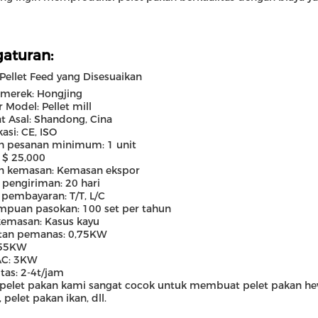
aturan:
Pellet Feed yang Disesuaikan
merek: Hongjing
Model: Pellet mill
 Asal: Shandong, Cina
kasi: CE, ISO
h pesanan minimum: 1 unit
 $ 25,000
an kemasan: Kemasan ekspor
pengiriman: 20 hari
 pembayaran: T/T, L/C
puan pasokan: 100 set per tahun
kemasan: Kasus kayu
tan pemanas: 0,75KW
 55KW
AC: 3KW
tas: 2-4t/jam
 pelet pakan kami sangat cocok untuk membuat pelet pakan he
 pelet pakan ikan, dll.