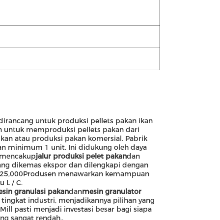
dirancang untuk produksi pellets pakan ikan
dah untuk memproduksi pellets pakan dari
an atau produksi pakan komersial. Pabrik
nan minimum 1 unit. Ini didukung oleh daya
a mencakup
jalur produksi pelet pakan
dan
yang dikemas ekspor dan dilengkapi dengan
ah $ 25,000Produsen menawarkan kemampuan
 L / C.
sin granulasi pakan
dan
mesin granulator
 tingkat industri, menjadikannya pilihan yang
ill pasti menjadi investasi besar bagi siapa
ng sangat rendah..