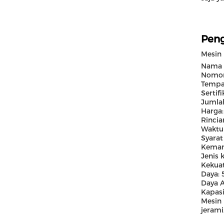
Peng
Mesin 
Nama 
Nomor 
Tempat
Sertifi
Jumla
Harga:
Rinci
Waktu 
Syarat
Kemam
Jenis 
Kekua
Daya:
Daya 
Kapasi
Mesin
jerami,