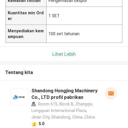
Kemasan rincian
Pengemasan Ekspor
Kuantitas min Ord
1 SET
er
Menyediakan kem
100 set tahunan
ampuan
Lihat Lebih
Tentang kita
Shandong Hongjing Machinery
Co., LTD profil pabrikan
Room 615, Block B, Zhangqiu
Longquan International Plaza,
Jinan City, Shandong, China ,China
5.0