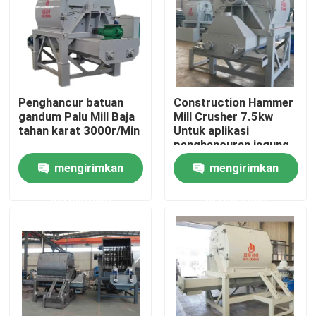
Tentang Kami
Tur Pabrik
Penghancur batuan
Construction Hammer
gandum Palu Mill Baja
Mill Crusher 7.5kw
Kontrol Kualitas
tahan karat 3000r/Min
Untuk aplikasi
penghancuran jagung
mengirimkan
mengirimkan
Hubungi Kami
permintaan
permintaan
Berita
Minta Kutipan
Mesin Pellet Kayu Biomassa