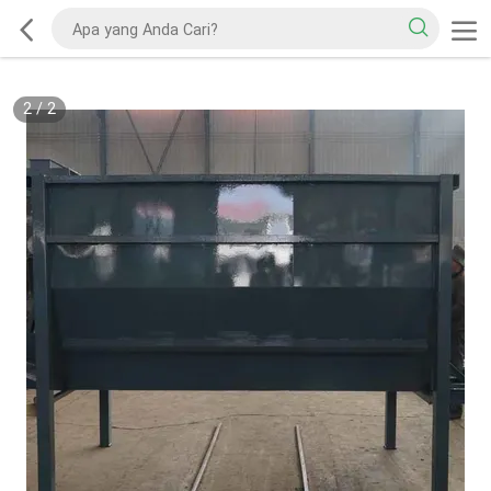
2
/
2