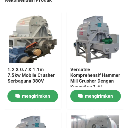
1.2 X 0.7 X 1.1m
Versatile
7.5kw Mobile Crusher
Komprehensif Hammer
Serbaguna 380V
Mill Crusher Dengan
Kapasitas 1.5t
Rumah
mengirimkan
mengirimkan
permintaan
permintaan
Produk
video