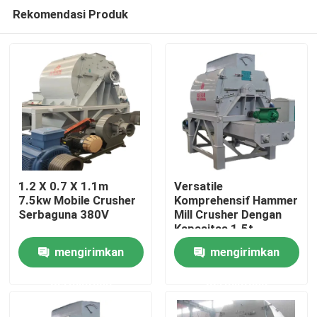
Rekomendasi Produk
1.2 X 0.7 X 1.1m
Versatile
7.5kw Mobile Crusher
Komprehensif Hammer
Serbaguna 380V
Mill Crusher Dengan
Rumah
Kapasitas 1.5t
mengirimkan
mengirimkan
Produk
permintaan
permintaan
video