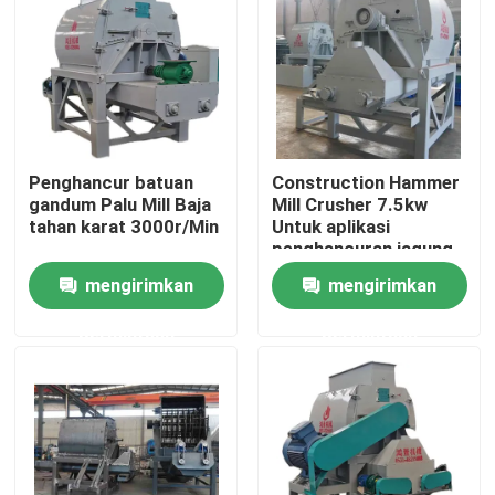
Tentang Kami
Tur Pabrik
Penghancur batuan
Construction Hammer
Kontrol Kualitas
gandum Palu Mill Baja
Mill Crusher 7.5kw
tahan karat 3000r/Min
Untuk aplikasi
penghancuran jagung
Hubungi Kami
mengirimkan
mengirimkan
permintaan
permintaan
Berita
Minta Kutipan
Mesin Pellet Kayu Biomassa