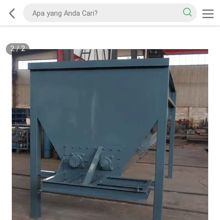
2
/
2