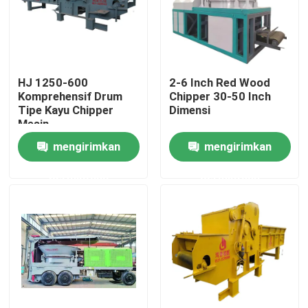
HJ 1250-600
2-6 Inch Red Wood
Komprehensif Drum
Chipper 30-50 Inch
Tipe Kayu Chipper
Dimensi
Mesin
mengirimkan
mengirimkan
permintaan
permintaan
Rumah
Produk
video