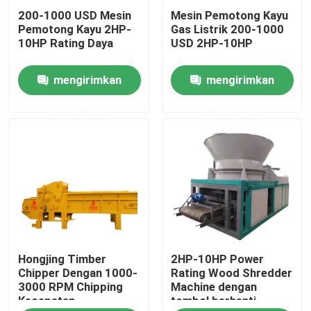
200-1000 USD Mesin
Mesin Pemotong Kayu
Pemotong Kayu 2HP-
Gas Listrik 200-1000
Tentang Kami
10HP Rating Daya
USD 2HP-10HP
mengirimkan
mengirimkan
Tur Pabrik
permintaan
permintaan
Kontrol Kualitas
Hubungi Kami
Berita
Hongjing Timber
2HP-10HP Power
Minta Kutipan
Chipper Dengan 1000-
Rating Wood Shredder
3000 RPM Chipping
Machine dengan
Kecepatan
tombol berhenti
Mesin Pellet Kayu Biomassa