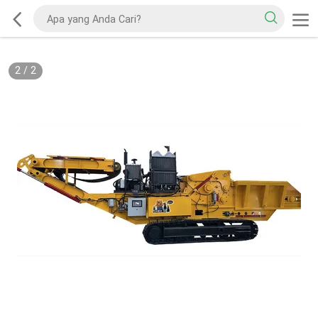
2
/
2