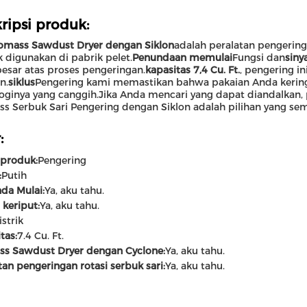
ripsi produk:
omass Sawdust Dryer dengan Siklon
adalah peralatan pengeringa
 digunakan di pabrik pelet.
Penundaan memulai
Fungsi dan
sinya
besar atas proses pengeringan.
kapasitas 7,4 Cu. Ft.
, pengering i
n.
siklus
Pengering kami memastikan bahwa pakaian Anda kering
oginya yang canggih.Jika Anda mencari yang dapat diandalkan, p
s Serbuk Sari Pengering dengan Siklon adalah pilihan yang s
:
produk:
Pengering
:
Putih
da Mulai:
Ya, aku tahu.
 keriput:
Ya, aku tahu.
istrik
tas:
7.4 Cu. Ft.
ss Sawdust Dryer dengan Cyclone:
Ya, aku tahu.
tan pengeringan rotasi serbuk sari:
Ya, aku tahu.