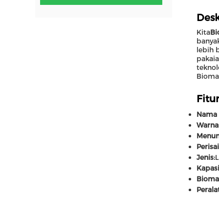
Desk
Kita
Bi
banyak
lebih 
pakaia
teknol
Biomas
Fitur
Nama 
Warna
Menun
Perisai
Jenis:
L
Kapasi
Bioma
Perala