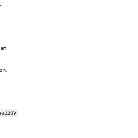
.
an.
an.
sa 220V