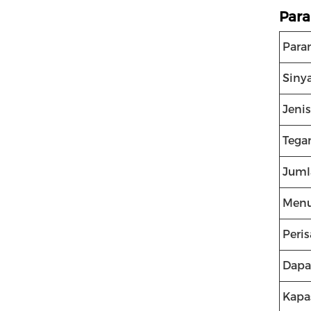
Para
Para
Sinya
Jenis
Tega
Juml
Menu
Peris
Dapa
Kapa