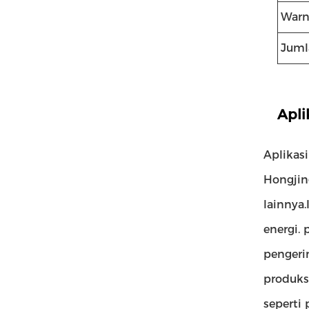
Warn
Juml
Apli
Aplikas
Hongjin
lainnya
energi.
pengeri
produks
seperti 