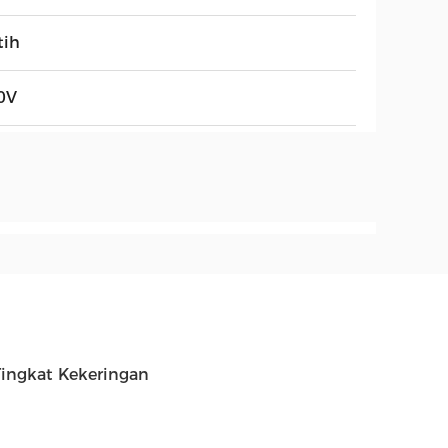
tih
0V
Tingkat Kekeringan