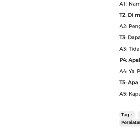
A1: Nam
T2: Di 
A2: Pen
T3: Dap
A3: Tid
P4: Apa
A4: Ya,
T5: Apa
A5: Kap
Tag：
Peralat