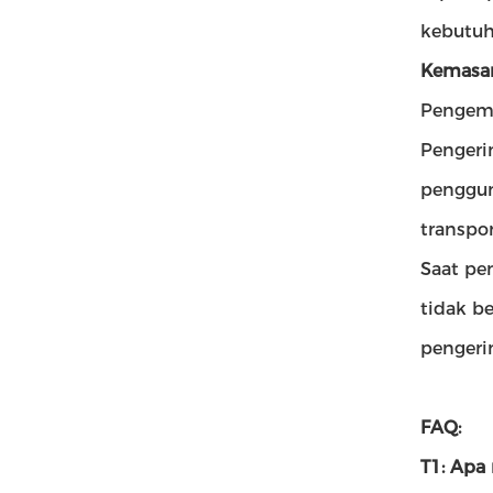
kebutuh
Kemasan
Pengema
Pengeri
penggun
transpor
Saat pe
tidak b
pengerin
FAQ:
T1: Apa