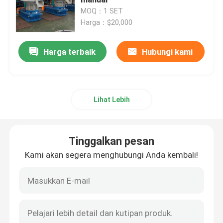
MOQ：1 SET
Harga：$20,000
Mesin Pellet Kayu Industri
Harga terbaik
Hubungi kami
Lini produksi pelet biomassa
Mesin Pelet Pakan
Lihat Lebih
mesin pencacah kayu
Tinggalkan pesan
Penghancur Hammer Mill
Kami akan segera menghubungi Anda kembali!
Peralatan Pengeringan Biomassa
Pendingin Pelet